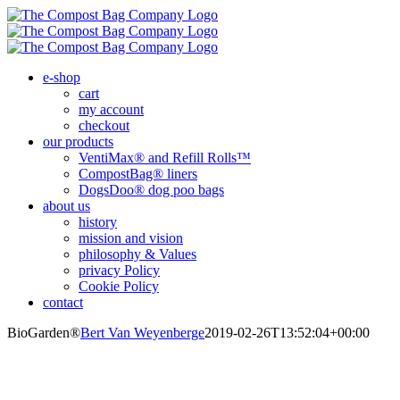
Skip
to
content
e-shop
cart
my account
checkout
our products
VentiMax® and Refill Rolls™
CompostBag® liners
DogsDoo® dog poo bags
about us
history
mission and vision
philosophy & Values
privacy Policy
Cookie Policy
contact
BioGarden®
Bert Van Weyenberge
2019-02-26T13:52:04+00:00