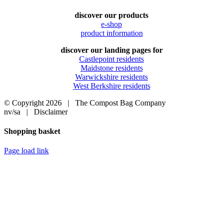
discover our products
e-shop
product information
discover our landing pages for
Castlepoint residents
Maidstone residents
Warwickshire residents
West Berkshire residents
© Copyright
2026 | The Compost Bag Company
nv/sa | Disclaimer
Facebook
LinkedIn
X
Pinterest
YouTube
Toggle
Shopping basket
Sliding
Bar
Page load link
Area
Go
to
Top