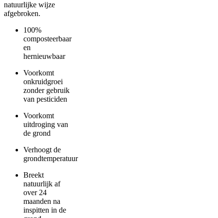
natuurlijke wijze
afgebroken.
100%
composteerbaar
en
hernieuwbaar
Voorkomt
onkruidgroei
zonder gebruik
van pesticiden
Voorkomt
uitdroging van
de grond
Verhoogt de
grondtemperatuur
Breekt
natuurlijk af
over 24
maanden na
inspitten in de